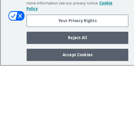
more information see our privacy notice
Cookie
Policy
Your Privacy Rights
Reject All
Pronto a scoprire la libertà
visiva con la procedura ICL?
Accept Cookies
Trova oggi stesso un medico.
USA LA MIA POSIZIONE ATTUALE