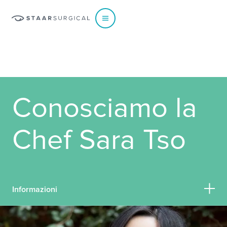
EUROPE
Conosciamo la
Austria
Poland
Belgium - Dutch
Portugal
Chef Sara Tso
Belgium - French
Spain
France
Sweden
Germany
Switzerland - French
Italy
Switzerland - German
Informazioni
Netherlands
Switzerland - Italian
Norway
UK & Ireland