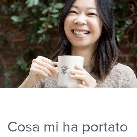
Ciao, sono Sara Tso, proprietaria e
NORTH AMERICA
pasticciera di Matchbox Kitchen.
Canada
United States
Canada - French
United States - 中文
Preparo torte per occasioni speciali e
Mexico
sono specializzata sull’uso di
ingredienti biologici e di provenienza
LATIN AMERICA
locale. Grazie a Visian ICL, posso
Brazil
letteralmente rotolare già dal letto e
English
andare dritta al mercato agricolo.
Spanish
NORTH AFRICA
Arabic
Cosa mi ha portato
ASIA PACIFIC