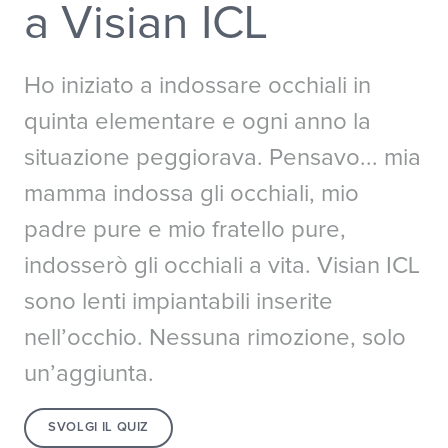
a Visian ICL
Australia
New Zealand
China - 中国
S. Korea - 대한민국
India
South East Asia
Ho iniziato a indossare occhiali in
Japan - 日本
quinta elementare e ogni anno la
situazione peggiorava. Pensavo... mia
MIDDLE EAST
mamma indossa gli occhiali, mio
Middle East عربى
padre pure e mio fratello pure,
Middle East - فارسي
indosserò gli occhiali a vita. Visian ICL
sono lenti impiantabili inserite
nell’occhio. Nessuna rimozione, solo
un’aggiunta.
SVOLGI IL QUIZ