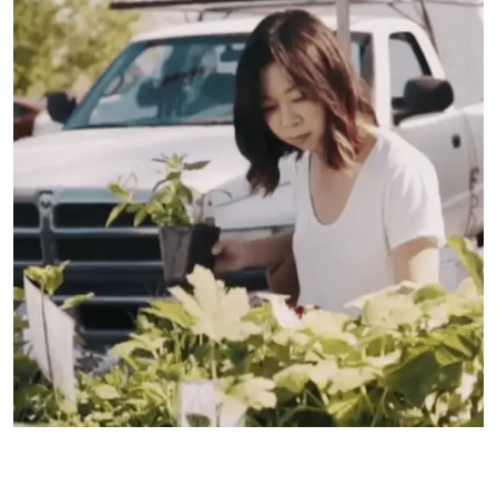
Citazione
1Patient Survey, STAAR Surgical ICL Data Registry, 2018
2Sanders D. Vukich JA. Comparison of implantable collamer lens (ICL) and
laser-assisted in situ keratomileusis (LASIK) for Low Myopia. Cornea. 2006
Dec; 25(10):1139-46.
3Naves, J.S. Carracedo, G. Cacho-Babillo, I. Diadenosine Nucleotid
Measurements as Dry-Eye Score in Patients After LASIK and ICL Surgery.
Presented at American Society of Cataract and Refractive Surgery (ASCRS)
2012.
4Shoja, MR. Besharati, MR. Dry eye after LASIK for myopia: Incidence and risk
factors. European Journal of Ophthalmology. 2007; 17(1): pp. 1-6.
5aLee, Jae Bum et al. Comparison of tear secretion and tear film instability
after photorefractive keratectomy and laser in situ keratomileusis. Journal of